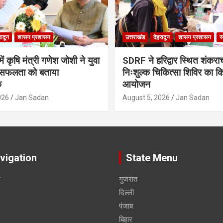
रादून
शासन प्रशासन
उत्तराखंड
देहरादून
शासन प्रशासन
स
ं कृषि मंत्री गणेश जोशी ने युवा
SDRF ने हरिद्वार स्थित शंकरा
सफलता को बताया
निःशुल्क चिकित्सा शिविर का क
क
आयोजन
026
Jan Sadan
August 5, 2026
Jan Sadan
vigation
State Menu
स
गुजरात
दिल्ली
पंजाब
बिहार