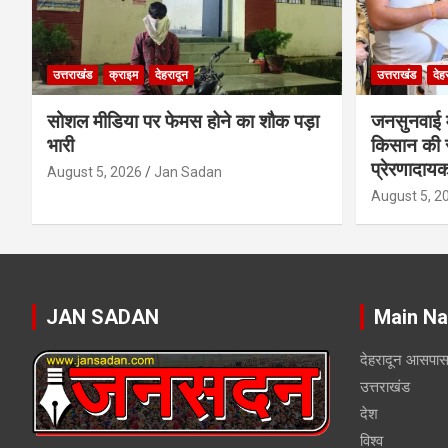
उत्तराखंड
क्राइम
देहरादून
उत्तराखंड
देह
सोशल मीडिया पर फेमस होने का शौक पड़ा
जनसुनवाई मे
भारी
किसान की 
प्रेरणादाय
August 5, 2026
Jan Sadan
August 5, 2
JAN SADAN
Main Na
देहरादून आसपा
उत्तराखंड
देश
विश्व