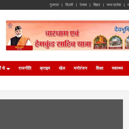
गुजरात
दिल्ली
पंजाब
बिहार
मध्य प्रदेश
म
ं से
राजनीति
क्राइम
खेल
मनोरंजन
शिक्षा
स्वास्थ्य