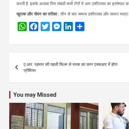
करती है. इसके अलावा पित्त संबंधी सभी रोगों में आप उशीरासव का इस्तेमाल क
खुराक और सेवन का तरीका :
तीन से चार चम्मच उशीरासव और समान मात्रा मे
W
F
T
M
Li
S
h
a
wi
es
n
h
at
ce
tt
se
ke
ar
s
b
er
n
dI
e
Post
A
o
g
n
ए.आर. रहमान की पहली फिल्म ले मस्क का कान एक्सआर में होगा
navigation
p
o
er
प्रीमियर
p
k
You may Missed