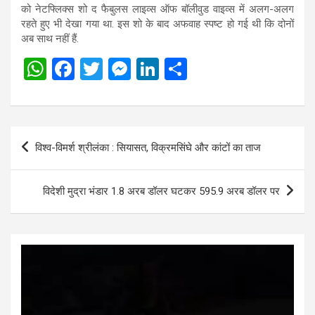
को नेटफ्लिक्स शो द फैबुलस लाइव्स ऑफ बॉलीवुड वाइव्स में अलग-अलग
रहते हुए भी देखा गया था. इस शो के बाद अफवाह स्पष्ट हो गई थी कि दोनों
अब साथ नहीं हैं.
W
F
T
M
Li
S
h
a
wi
es
n
h
at
ce
tt
se
ke
ar
s
b
er
n
dI
e
Post
विश्व-विमर्श श्रीलंका : सियासत, विक्रमसिंघे और कांटों का ताज
A
o
g
n
navigation
p
o
er
विदेशी मुद्रा भंडार 1.8 अरब डॉलर घटकर 595.9 अरब डॉलर पर
p
k