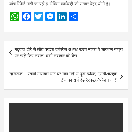
जांच रिपेार्ट मांगी जा रही है, लेकिन कार्यवाही की रफ्तार बेहद धीमी है।
W
F
T
M
Li
S
h
a
wi
es
n
h
at
ce
tt
se
ke
ar
s
b
er
n
dI
e
Post
गढ़वाल दौरे से लौटे प्रदेश कांग्रेस अध्यक्ष करन माहरा ने चारधाम यात्रा
A
o
g
n
navigation
पर खड़े किए सवाल, धामी सरकार को घेरा
p
o
er
p
k
ऋषिकेश – स्वामी नारायण घाट पर गंगा नदी में डूबा व्यक्ति, एसडीआरएफ
टीम का सर्च एंड रेस्क्यू ऑपरेशन जारी