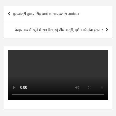
at
ce
tt
se
ke
ar
s
b
er
n
dI
e
Post
मुख्यमंत्री पुष्कर सिंह धामी का चम्पावत से नामांकन
A
o
g
n
navigation
p
o
er
केदारनाथ में खुले में रात बिता रहे तीर्थ यात्री, दर्शन को लंबा इंतजार
p
k