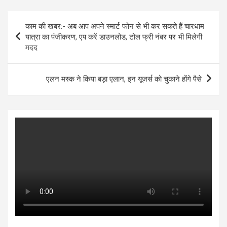
at
ce
tt
se
ke
ar
s
b
er
n
dI
e
Post
काम की खबर:- अब आप अपने स्मार्ट फोन से भी कर सकते हैं चारधाम
A
o
g
n
navigation
यात्रा का पंजीकरण, एप करें डाउनलोड, टोल फ्री नंबर पर भी मिलेगी
p
o
er
मदद
p
k
एलन मस्क ने किया बड़ा एलान, इन यूजर्स को चुकाने होंगे पैसे