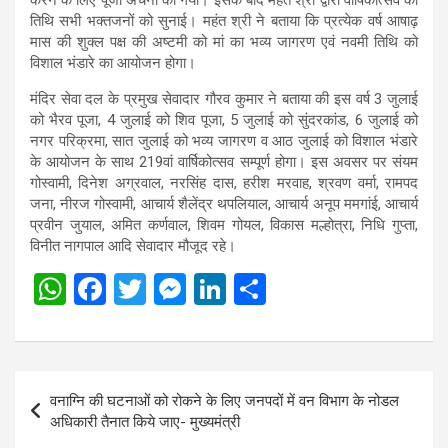
तिथि सभी भक्तजनों को सुनाई। महंत श्री ने बताया कि प्रत्येक वर्ष आषाढ़
मास की शुक्ल पक्ष की अष्टमी को मां का भव्य जागरण एवं नवमी तिथि को
विशाल भंडारे का आयोजन होगा।
मंदिर सेवा दल के प्रमुख सेवादार गौरव कुमार ने बताया की इस वर्ष 3 जुलाई
को भैरव पूजा, 4 जुलाई को शिव पूजा, 5 जुलाई को सुंदरकांड, 6 जुलाई को
नगर परिक्रमा, सात जुलाई को भव्य जागरण व आठ जुलाई को विशाल भंडारे
के आयोजन के साथ 219वां वार्षिकोत्सव सम्पूर्ण होगा। इस अवसर पर संयम
गोस्वामी, दिनेश अग्रवाल, नरसिंह दास, हरीश मरवाह, श्रवण वर्मा, रामपद
जना, नीरज गोस्वामी, आचार्य शैलेंद्र थपलियाल, आचार्य अनूप ममगांई, आचार्य
प्रवीन जुयाल, अमित कर्णवाल, शिवम गोयल, विकास मल्होत्रा, निधि गुप्ता,
विनीत नागपाल आदि सेवादार मौजूद रहे।
W
F
T
M
Li
S
h
a
wi
es
n
h
at
ce
tt
se
ke
ar
s
b
er
n
dI
e
Post
वनाग्नि की घटनाओं को रोकने के लिए जनपदों में वन विभाग के नोडल
A
o
g
n
navigation
अधिकारी तैनात किये जाए- मुख्यमंत्री