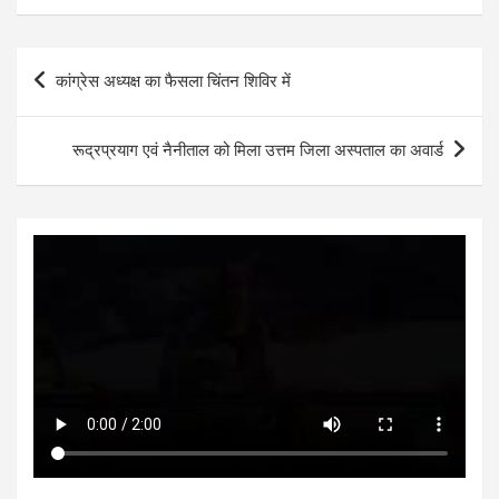
at
ce
tt
se
ke
ar
s
b
er
n
dI
e
Post
कांग्रेस अध्यक्ष का फैसला चिंतन शिविर में
A
o
g
n
navigation
p
o
er
रूद्रप्रयाग एवं नैनीताल को मिला उत्तम जिला अस्पताल का अवार्ड
p
k