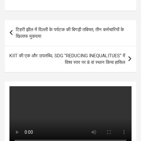
h
a
wi
es
n
h
at
ce
tt
se
ke
ar
s
b
er
n
dI
e
Post
टिहरी झील में दिल्ली के पर्यटक की बिगड़ी तबियत, तीन कर्मचारियों के
A
o
g
n
navigation
खिलाफ मुकदमा
p
o
er
p
k
KIIT की एक और उपलब्धि, SDG ”REDUCING INEQUALITUES” में
विश्व स्तर पर 8 वां स्थान किया हासिल