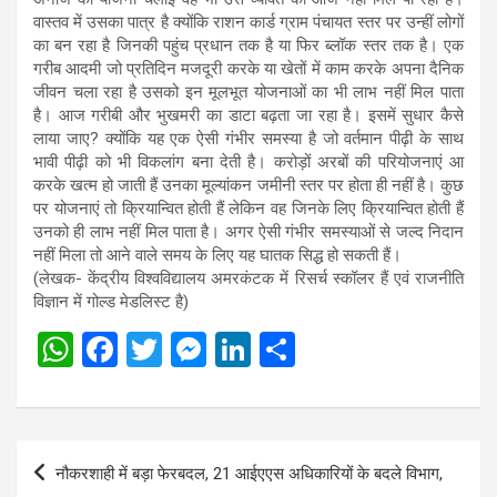
वास्तव में उसका पात्र है क्योंकि राशन कार्ड ग्राम पंचायत स्तर पर उन्हीं लोगों
का बन रहा है जिनकी पहुंच प्रधान तक है या फिर ब्लॉक स्तर तक है। एक
गरीब आदमी जो प्रतिदिन मजदूरी करके या खेतों में काम करके अपना दैनिक
जीवन चला रहा है उसको इन मूलभूत योजनाओं का भी लाभ नहीं मिल पाता
है। आज गरीबी और भुखमरी का डाटा बढ़ता जा रहा है। इसमें सुधार कैसे
लाया जाए? क्योंकि यह एक ऐसी गंभीर समस्या है जो वर्तमान पीढ़ी के साथ
भावी पीढ़ी को भी विकलांग बना देती है। करोड़ों अरबों की परियोजनाएं आ
करके खत्म हो जाती हैं उनका मूल्यांकन जमीनी स्तर पर होता ही नहीं है। कुछ
पर योजनाएं तो क्रियान्वित होती हैं लेकिन वह जिनके लिए क्रियान्वित होती हैं
उनको ही लाभ नहीं मिल पाता है। अगर ऐसी गंभीर समस्याओं से जल्द निदान
नहीं मिला तो आने वाले समय के लिए यह घातक सिद्ध हो सकती हैं।
(लेखक- केंद्रीय विश्वविद्यालय अमरकंटक में रिसर्च स्कॉलर हैं एवं राजनीति
विज्ञान में गोल्ड मेडलिस्ट है)
W
F
T
M
Li
S
h
a
wi
es
n
h
at
ce
tt
se
ke
ar
s
b
er
n
dI
e
Post
नौकरशाही में बड़ा फेरबदल, 21 आईएएस अधिकारियों के बदले विभाग,
A
o
g
n
navigation