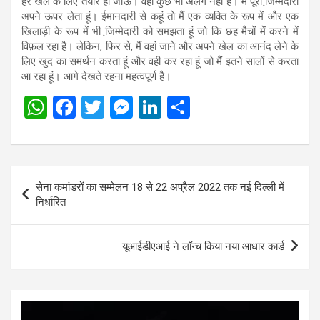
हर खेल के लिए तैयार हो जाऊं। वहां कुछ भी अलग नहीं है। मैं पूरी जि़म्मेदारी
अपने ऊपर लेता हूं। ईमानदारी से कहूं तो मैं एक व्यक्ति के रूप में और एक
खिलाड़ी के रूप में भी जि़म्मेदारी को समझता हूं जो कि छह मैचों में करने में
विफ़ल रहा है। लेकिन, फिर से, मैं वहां जाने और अपने खेल का आनंद लेने के
लिए खुद का समर्थन करता हूं और वही कर रहा हूं जो मैं इतने सालों से करता
आ रहा हूं। आगे देखते रहना महत्वपूर्ण है।
W
F
T
M
Li
S
h
a
wi
es
n
h
at
ce
tt
se
ke
ar
s
b
er
n
dI
e
Post
सेना कमांडरों का सम्मेलन 18 से 22 अप्रैल 2022 तक नई दिल्ली में
A
o
g
n
navigation
निर्धारित
p
o
er
p
k
यूआईडीएआई ने लॉन्च किया नया आधार कार्ड