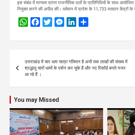
इस संबंध में मान्यता प्राप्त राजनीतिक दलों के प्रतिनिधियों के साथ आयोजि
नियुक्त करने की अपील की। वर्तमान में प्रदेश के 11,733 मतदान केंद्रों के 
W
F
T
M
Li
S
h
a
wi
es
n
h
at
ce
tt
se
ke
ar
s
b
er
n
dI
e
Post
A
o
g
n
उत्तराखंड में चार धाम यात्रा गतिमान है अभी तक लाखों की संख्या में
navigation
p
o
er
श्रद्धालु चारों धामों के दर्शन कर चुके हैं और नए रिकॉर्ड बनते नजर
आ रहे हैं ।
p
k
You may Missed