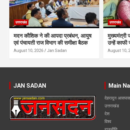
उत्तराखंड
उत्तराखंड
मदन कौशिक ने की आपदा प्रबंधन, आयुष
मुख्यमंत्री
एवं पंचायती राज विभाग की समीक्षा बैठक
उन्हें काफी
August 10, 2026
Jan Sadan
August 10, 
JAN SADAN
Main Na
देहरादून आसपा
उत्तराखंड
देश
विश्व
राजनीति