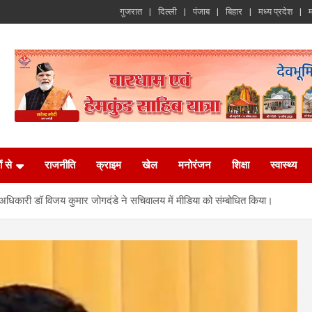
गुजरात
दिल्ली
पंजाब
बिहार
मध्य प्रदेश
म
ं से
राजनीति
क्राइम
खेल
मनोरंजन
शिक्षा
स्वास्थ्य
न अधिकारी डॉ विजय कुमार जोगदंडे ने सचिवालय में मीडिया को संम्बोधित किया।