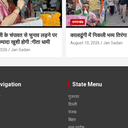
उत्तराखंड
 जी के चंपावत से चुनाव लड़ने पर
कालाढूंगी में निकली भव्य तिरंगा
 ज्यादा खुशी होगी :गीता धामी
August 10, 2026
Jan Sadan
2026
Jan Sadan
vigation
State Menu
स
गुजरात
दिल्ली
पंजाब
बिहार
मध्य प्रदेश