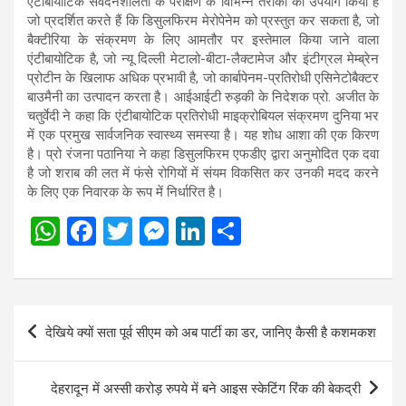
एंटीबायोटिक संवेदनशीलता के परीक्षण के विभिन्न तरीकों का उपयोग किया है
जो प्रदर्शित करते हैं कि डिसुलफिरम मेरोपेनेम को प्रस्तुत कर सकता है, जो
बैक्टीरिया के संक्रमण के लिए आमतौर पर इस्तेमाल किया जाने वाला
एंटीबायोटिक है, जो न्यू दिल्ली मेटालो-बीटा-लैक्टामेज और इंटीग्रल मेम्ब्रेन
प्रोटीन के खिलाफ अधिक प्रभावी है, जो कार्बापेनम-प्रतिरोधी एसिनेटोबैक्टर
बाउमैनी का उत्पादन करता है। आईआईटी रुड़की के निदेशक प्रो. अजीत के
चतुर्वेदी ने कहा कि एंटीबायोटिक प्रतिरोधी माइक्रोबियल संक्रमण दुनिया भर
में एक प्रमुख सार्वजनिक स्वास्थ्य समस्या है। यह शोध आशा की एक किरण
है। प्रो रंजना पठानिया ने कहा डिसुलफिरम एफडीए द्वारा अनुमोदित एक दवा
है जो शराब की लत में फंसे रोगियों में संयम विकसित कर उनकी मदद करने
के लिए एक निवारक के रूप में निर्धारित है।
W
F
T
M
Li
S
h
a
wi
es
n
h
at
ce
tt
se
ke
ar
s
b
er
n
dI
e
Post
देखिये क्यों सता पूर्व सीएम को अब पार्टी का डर, जानिए कैसी है कशमकश
A
o
g
n
navigation
p
o
er
देहरादून में अस्सी करोड़ रुपये में बने आइस स्केटिंग रिंक की बेकद्री
p
k