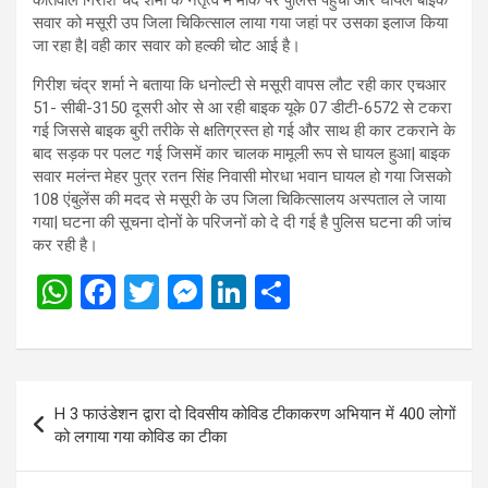
सवार को मसूरी उप जिला चिकित्साल लाया गया जहां पर उसका इलाज किया
जा रहा है| वही कार सवार को हल्की चोट आई है।
गिरीश चंद्र शर्मा ने बताया कि धनोल्टी से मसूरी वापस लौट रही कार एचआर
51- सीबी-3150 दूसरी ओर से आ रही बाइक यूके 07 डीटी-6572 से टकरा
गई जिससे बाइक बुरी तरीके से क्षतिग्रस्त हो गई और साथ ही कार टकराने के
बाद सड़क पर पलट गई जिसमें कार चालक मामूली रूप से घायल हुआ| बाइक
सवार मलंन्त मेहर पुत्र रतन सिंह निवासी मोरधा भवान घायल हो गया जिसको
108 एंबुलेंस की मदद से मसूरी के उप जिला चिकित्सालय अस्पताल ले जाया
गया| घटना की सूचना दोनों के परिजनों को दे दी गई है पुलिस घटना की जांच
कर रही है।
W
F
T
M
Li
S
h
a
wi
es
n
h
at
ce
tt
se
ke
ar
s
b
er
n
dI
e
Post
H 3 फाउंडेशन द्वारा दो दिवसीय कोविड टीकाकरण अभियान में 400 लोगों
A
o
g
n
navigation
को लगाया गया कोविड का टीका
p
o
er