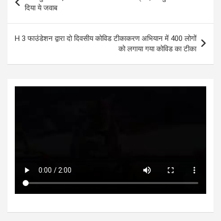
A
o
g
n
navigation
दिया ये जवाब
p
o
er
p
k
H 3 फाउंडेशन द्वारा दो दिवसीय कोविड टीकाकरण अभियान में 400 लोगों
को लगाया गया कोविड का टीका