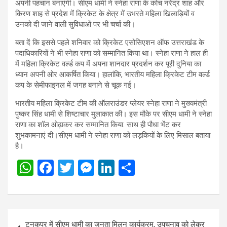
अपनी पहचान बनाएंगी। सीएम धामी ने स्नेहा राणा के कोच नरेंद्र शाह और
किरण शाह से प्रदेश में क्रिकेट के क्षेत्र में उभरते महिला खिलाड़ियों व
उनको दी जाने वाली सुविधाओं पर भी चर्चा की।
बता दें कि इससे पहले शनिवार को क्रिकेट एसोसिएशन ऑफ उत्तराखंड के
पदाधिकारियों ने भी स्नेहा राणा को सम्मानित किया था। स्नेहा राणा ने हाल ही
में महिला क्रिकेट वर्ल्ड कप में अपना शानदार प्रदर्शन कर पूरी दुनिया का
ध्यान अपनी ओर आकर्षित किया। हालांकि, भारतीय महिला क्रिकेट टीम वर्ल्ड
कप के सेमीफाइनल में जगह बनाने से चूक गई।
भारतीय महिला क्रिकेट टीम की ऑलराउंडर प्लेयर स्नेहा राणा ने मुख्यमंत्री
पुष्कर सिंह धामी से शिष्टाचार मुलाकात की। इस मौके पर सीएम धामी ने स्नेहा
राणा का शॉल ओढ़ाकर कर सम्मानित किया. साथ ही पौधा भेंट कर
शुभकामनाएं दी।सीएम धामी ने स्नेहा राणा को लड़कियों के लिए मिसाल बताया
है।
W
F
T
M
Li
S
h
a
wi
es
n
h
at
ce
tt
se
ke
ar
s
b
er
n
dI
e
Post
टनकपुर में सीएम धामी का जनता मिलन कार्यक्रम, उपचुनाव को लेकर