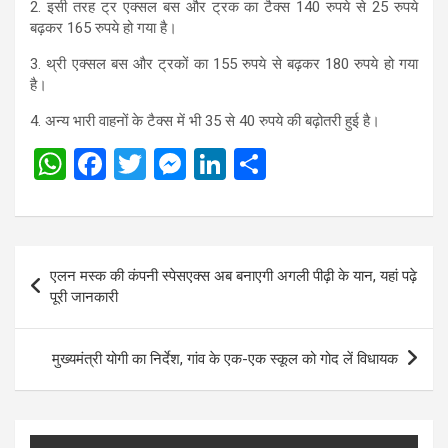
2. इसी तरह ट्र एक्सल बस और ट्रक का टैक्स 140 रुपये से 25 रुपये
बढ़कर 165 रुपये हो गया है।
3. थ्री एक्सल बस और ट्रकों का 155 रुपये से बढ़कर 180 रुपये हो गया
है।
4. अन्य भारी वाहनों के टैक्स में भी 35 से 40 रुपये की बढ़ोतरी हुई है।
W
F
T
M
Li
S
h
a
wi
es
n
h
at
ce
tt
se
ke
ar
s
b
er
n
dI
e
Post
एलन मस्क की कंपनी स्पेसएक्स अब बनाएगी अगली पीढ़ी के यान, यहां पढ़े
A
o
g
n
navigation
पूरी जानकारी
p
o
er
p
k
मुख्यमंत्री योगी का निर्देश, गांव के एक-एक स्कूल को गोद लें विधायक