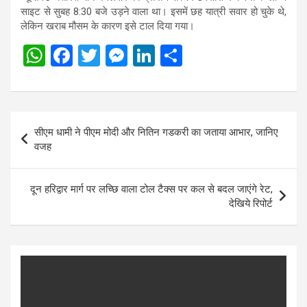
साइट से सुबह 8:30 बजे उड़ने वाला था। इसमें छह यात्री सवार हो चुके थे,
लेकिन खराब मौसम के कारण इसे टाल दिया गया।
W
F
T
M
Li
S
h
a
wi
es
n
h
at
ce
tt
se
ke
ar
s
b
er
n
dI
e
Post
सीएम धामी ने पीएम मोदी और नितिन गडकरी का जताया आभार, जानिए
A
o
g
n
navigation
वजह
p
o
er
p
k
दून हरिद्वार मार्ग पर लच्छि वाला टोल टैक्स पर कल से बदल जाएंगे रेट,
देखिये रिपोर्ट