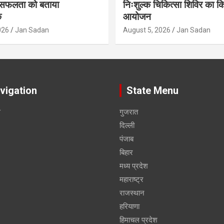
सफलता को बताया
निःशुल्क चिकित्सा शिविर का क
क
आयोजन
026
Jan Sadan
August 5, 2026
Jan Sadan
vigation
State Menu
स
गुजरात
दिल्ली
पंजाब
बिहार
मध्य प्रदेश
महाराष्ट्र
राजस्थान
हरियाणा
हिमाचल प्रदेश