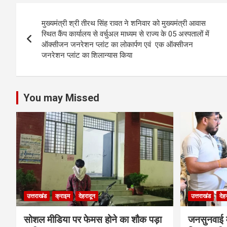
s
b
er
n
dI
e
Post
A
o
g
n
मुख्यमंत्री श्री तीरथ सिंह रावत ने शनिवार को मुख्यमंत्री आवास
navigation
p
o
er
स्थित कैंप कार्यालय से वर्चुअल माध्यम से राज्य के 05 अस्पतालों में
ऑक्सीजन जनरेशन प्लांट का लोकार्पण एवं एक ऑक्सीजन
p
k
जनरेशन प्लांट का शिलान्यास किया
You may Missed
उत्तराखंड
क्राइम
देहरादून
उत्तराखंड
देह
सोशल मीडिया पर फेमस होने का शौक पड़ा
जनसुनवाई मे