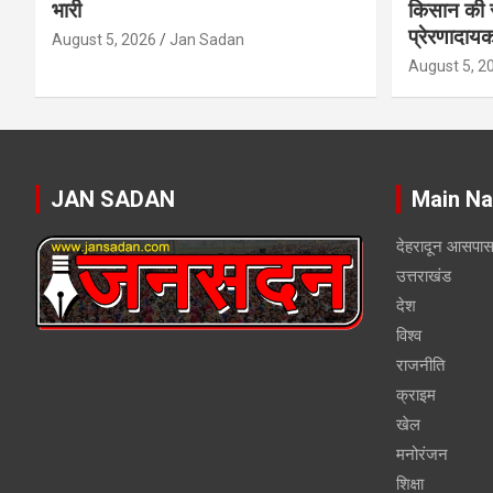
भारी
किसान की 
प्रेरणादाय
August 5, 2026
Jan Sadan
August 5, 2
JAN SADAN
Main Na
देहरादून आसपा
उत्तराखंड
देश
विश्व
राजनीति
क्राइम
खेल
मनोरंजन
शिक्षा