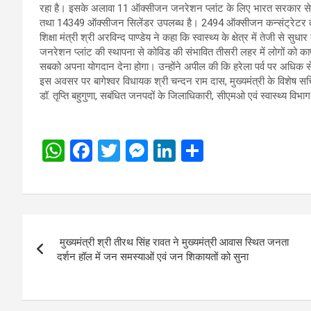
रहा है। इसके अलावा 11 ऑक्सीजन जनरेशन प्लांट के लिए भारत सरकार से स्
तथा 14349 ऑक्सीजन सिलेंडर उपलब्ध है। 2494 ऑक्सीजन कन्संट्रेटर तथ
शिक्षा मंत्री श्री अरविन्द पाण्डेय ने कहा कि स्वास्थ्य के क्षेत्र में तेजी से
जनरेशन प्लांट की स्थापना से कोविड की संभावित तीसरी लहर में लोगों को काफी 
सबको अपना योगदान देना होगा। उन्होंने अपील की कि हरेला पर्व पर अधिक से 
इस अवसर पर बागेश्वर विधायक श्री चन्दन राम दास, मुख्यमंत्री के विशेष स
डॉ. तृप्ति बहुगुणा, सबंधित जनपदों के जिलाधिकारी, सीएमओ एवं स्वास्थ्य वि
W
F
T
M
Li
S
h
a
wi
es
n
h
at
ce
tt
se
ke
ar
s
b
er
n
dI
e
Post
A
o
g
n
मुख्यमंत्री श्री तीरथ सिंह रावत ने मुख्यमंत्री आवास स्थित जनता
navigation
p
o
er
दर्शन हॉल में जन समस्याओं एवं जन शिकायतों को सुना
p
k