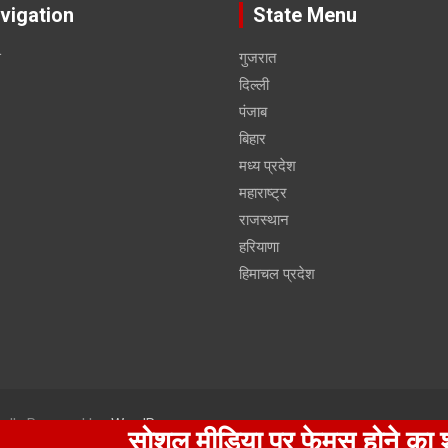
vigation
State Menu
स
गुजरात
दिल्ली
पंजाब
बिहार
मध्य प्रदेश
महाराष्ट्र
राजस्थान
हरियाणा
हिमाचल प्रदेश
udly Powered by:
WordPress
सोशल मीडिया पर फेमस होने का शौक पड़ा 