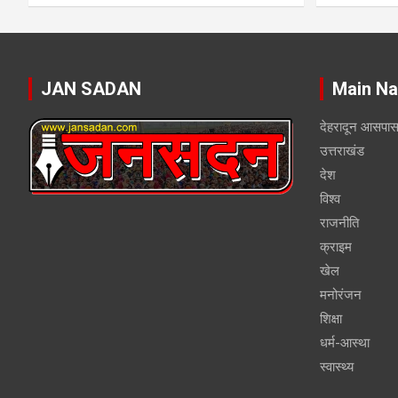
JAN SADAN
Main Na
देहरादून आसपा
उत्तराखंड
देश
विश्व
राजनीति
क्राइम
खेल
मनोरंजन
शिक्षा
धर्म-आस्था
स्वास्थ्य