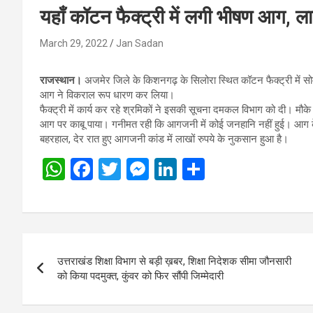
यहाँ कॉटन फैक्ट्री में लगी भीषण आग,
March 29, 2022
Jan Sadan
राजस्थान।
अजमेर जिले के किशनगढ़ के सिलोरा स्थित कॉटन फैक्ट्री में स
आग ने विकराल रूप धारण कर लिया।
फैक्ट्री में कार्य कर रहे श्रमिकों ने इसकी सूचना दमकल विभाग को दी। मौक
आग पर काबू पाया। गनीमत रही कि आगजनी में कोई जनहानि नहीं हुई। आग क
बहरहाल, देर रात हुए आगजनी कांड में लाखों रुपये के नुकसान हुआ है।
W
F
T
M
Li
S
h
a
wi
es
n
h
at
ce
tt
se
ke
ar
s
b
er
n
dI
e
Post
A
o
g
n
उत्तराखंड शिक्षा विभाग से बड़ी ख़बर, शिक्षा निदेशक सीमा जौनसारी
navigation
p
o
er
को किया पदमुक्त, कुंवर को फिर सौंपी जिम्मेदारी
p
k