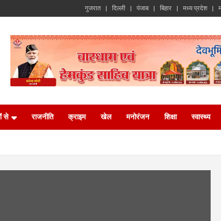
गुजरात
दिल्ली
पंजाब
बिहार
मध्य प्रदेश
म
ं से
राजनीति
क्राइम
खेल
मनोरंजन
शिक्षा
स्वास्थ्य