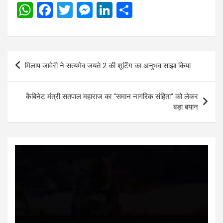
W
F
T
M
Li
S
h
a
wi
es
n
h
at
ce
tt
se
ke
ar
s
b
er
n
dI
e
Post
मिलाप जावेरी ने सत्यमेव जयते 2 की शूटिंग का अनुभव साझा किया
A
o
g
n
navigation
p
o
er
कैबिनेट मंत्री सतपाल महाराज का “समान नागरिक संहिता” को लेकर
p
k
बड़ा बयान