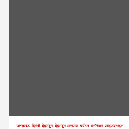
उत्तराखंड
दिल्ली
देहरादून
देहरादून आसपास
पर्यटन
मनोरंजन
लाइफस्टाइल