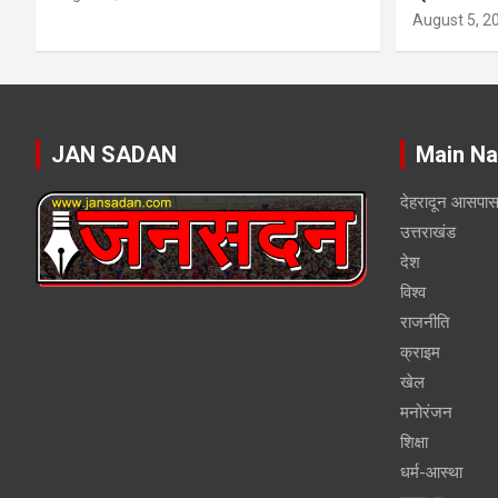
August 5, 2
JAN SADAN
Main Na
देहरादून आसपा
उत्तराखंड
देश
विश्व
राजनीति
क्राइम
खेल
मनोरंजन
शिक्षा
धर्म-आस्था