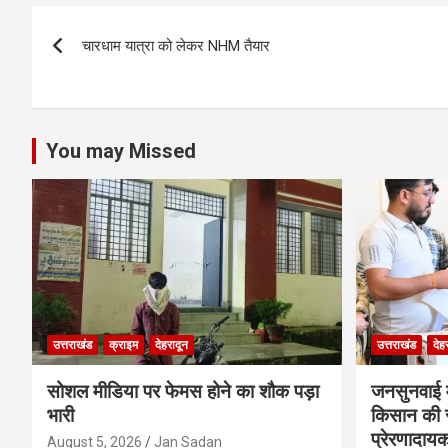
s
b
er
n
dI
e
Post
A
o
g
n
चारधाम यात्रा को लेकर NHM तैयार
navigation
p
o
er
p
k
You may Missed
उत्तराखंड
क्राइम
देहरादून
उत्तराखंड
देह
सोशल मीडिया पर फेमस होने का शौक पड़ा
जनसुनवाई मे
भारी
किसान की 
प्रेरणादाय
August 5, 2026
Jan Sadan