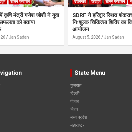
रादून
शासन प्रशासन
उत्तराखंड
देहरादून
शासन प्रशासन
स
ं कृषि मंत्री गणेश जोशी ने युवा
SDRF ने हरिद्वार स्थित शंकरा
सफलता को बताया
निःशुल्क चिकित्सा शिविर का क
क
आयोजन
026
Jan Sadan
August 5, 2026
Jan Sadan
vigation
State Menu
स
गुजरात
दिल्ली
पंजाब
बिहार
मध्य प्रदेश
महाराष्ट्र