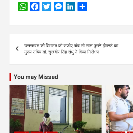
W
F
T
M
Li
S
h
a
wi
es
n
h
at
ce
tt
se
ke
ar
s
b
er
n
dI
e
Post
A
o
g
n
उत्तराखंड की विरासत को संजोए पांच सौ साल पुराने होमस्टे का
navigation
p
o
er
मुख्य सचिव डॉ. सुखबीर सिंह संधु ने किया निरीक्षण
p
k
You may Missed