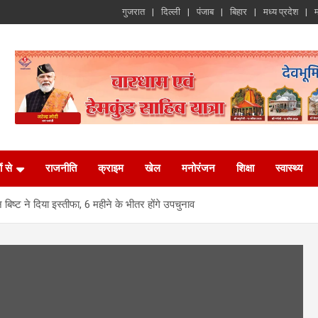
गुजरात
दिल्ली
पंजाब
बिहार
मध्य प्रदेश
म
ं से
राजनीति
क्राइम
खेल
मनोरंजन
शिक्षा
स्वास्थ्य
ष्ट ने दिया इस्तीफा, 6 महीने के भीतर होंगे उपचुनाव