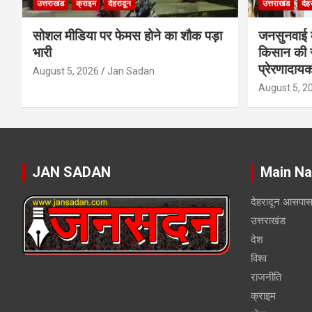
उत्तराखंड
क्राइम
देहरादून
उत्तराखंड
देह
सोशल मीडिया पर फेमस होने का शौक पड़ा
जनसुनवाई मे
भारी
किसान की 
प्रेरणादाय
August 5, 2026
Jan Sadan
August 5, 2
JAN SADAN
Main Na
देहरादून आसपा
उत्तराखंड
देश
विश्व
राजनीति
क्राइम