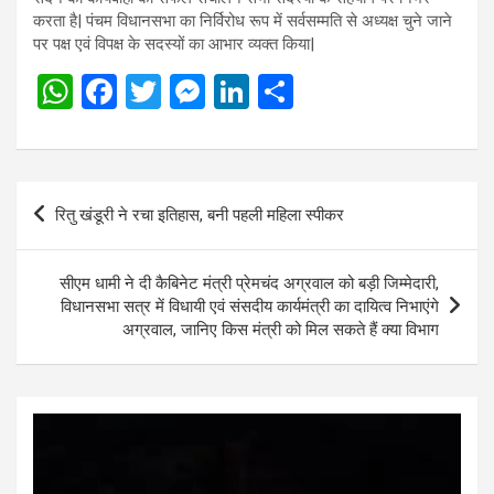
करता है| पंचम विधानसभा का निर्विरोध रूप में सर्वसम्मति से अध्यक्ष चुने जाने
पर पक्ष एवं विपक्ष के सदस्यों का आभार व्यक्त किया|
W
F
T
M
Li
S
h
a
wi
es
n
h
at
ce
tt
se
ke
ar
s
b
er
n
dI
e
Post
रितु खंडूरी ने रचा इतिहास, बनी पहली महिला स्पीकर
A
o
g
n
navigation
p
o
er
सीएम धामी ने दी कैबिनेट मंत्री प्रेमचंद अग्रवाल को बड़ी जिम्मेदारी,
p
k
विधानसभा सत्र में विधायी एवं संसदीय कार्यमंत्री का दायित्व निभाएंगे
अग्रवाल, जानिए किस मंत्री को मिल सकते हैं क्या विभाग