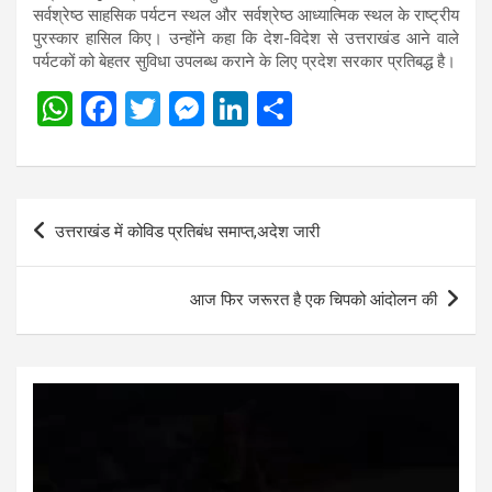
सर्वश्रेष्ठ साहसिक पर्यटन स्थल और सर्वश्रेष्ठ आध्यात्मिक स्थल के राष्ट्रीय
पुरस्कार हासिल किए। उन्होंने कहा कि देश-विदेश से उत्तराखंड आने वाले
पर्यटकों को बेहतर सुविधा उपलब्ध कराने के लिए प्रदेश सरकार प्रतिबद्ध है।
W
F
T
M
Li
S
h
a
wi
es
n
h
at
ce
tt
se
ke
ar
s
b
er
n
dI
e
Post
उत्तराखंड में कोविड प्रतिबंध समाप्त,अदेश जारी
A
o
g
n
navigation
p
o
er
आज फिर जरूरत है एक चिपको आंदोलन की
p
k