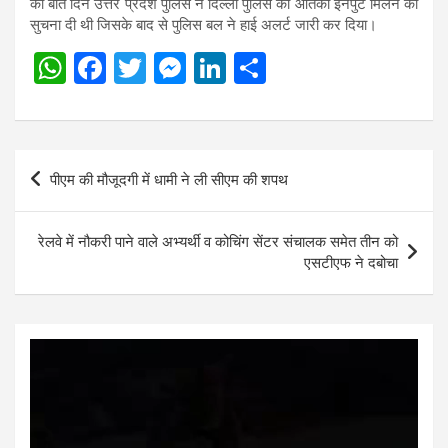
की बीते दिन उत्तर प्रदेश पुलिस ने दिल्ली पुलिस को आतंकी इनपुट मिलने की
सुचना दी थी जिसके बाद से पुलिस बल ने हाई अलर्ट जारी कर दिया।
W
F
T
M
Li
S
h
a
wi
es
n
h
at
ce
tt
se
ke
ar
s
b
er
n
dI
e
Post
पीएम की मौजूदगी में धामी ने ली सीएम की शपथ
A
o
g
n
navigation
p
o
er
रेलवे में नौकरी पाने वाले अभ्यर्थी व कोचिंग सेंटर संचालक समेत तीन को
p
k
एसटीएफ ने दबोचा