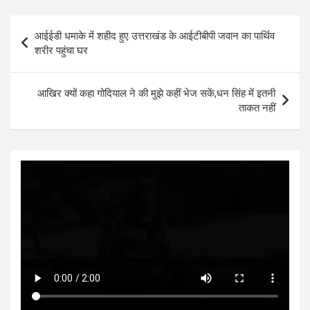
at
ce
tt
se
ke
ar
s
b
er
n
dI
e
Post
आईईडी धमाके में शहीद हुए उत्तराखंड के आईटीबीपी जवान का पार्थिव
A
o
g
n
navigation
शरीर पहुंचा घर
p
o
er
p
k
आखिर क्यों कहा गोदियाल ने की मुझे कहीं भेज सकें,धन सिंह में इतनी
ताकत नहीं