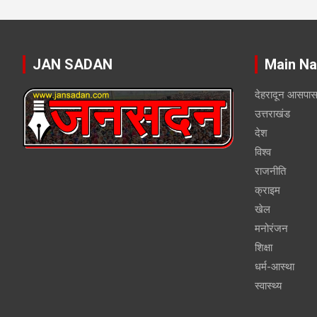
JAN SADAN
Main Na
देहरादून आसपा
उत्तराखंड
देश
विश्व
राजनीति
क्राइम
खेल
मनोरंजन
शिक्षा
धर्म-आस्था
स्वास्थ्य