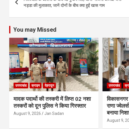
navigation
p
o
er
नड्डा की मुलाकात, जानें दोनों के बीच क्या हुईं खास गाम
p
k
You may Missed
उत्तराखंड
क्राइम
देहरादून
उत्तराखंड
क्र
मादक पदार्थो की तस्करी में लिप्त 02 नशा
विकासनगर क्ष
तस्करों को दून पुलिस ने किया गिरफ्तार
राणा ज्वेलर्
बनाया निशा
August 9, 2026
Jan Sadan
August 9, 2