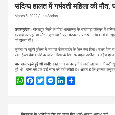
संदिग्ध हालत में गर्भवती महिला की मौत
March 5, 2022
Jan Sadan
उत्तरप्रदेश।
गोरखपुर जिले के गीडा थानाक्षेत्र के बाघागाड़ा जीतपुर में शन
दरवाजे पर पड़ा था और ससुरालवाले घर छोड़कर फरार थे। गांव वालों की सूच
को सूचना दी।
सूचना पर पहुंची पुलिस ने शव को पोस्टमार्टम के लिए भेज दिया। उधर पिता ग
सास हेवंता देवी व पति के जीजा गौतम के खिलाफ दहेज उत्पीड़न व दहेज हत्या
चार साल पहले हुई थी शादी:
बड़हलगंज के वेसहनी निवासी लालमन की बेटी सुमन 
हुई थी। दोनों की एक ढाई साल की बेटी स्वीटी है। आरोप है कि अक्सर ससुर
W
F
T
M
Li
S
h
a
wi
es
n
h
at
ce
tt
se
ke
ar
s
b
er
n
dI
e
Post
A
o
g
n
भितरघात के आरोपों के बीच ब्ड पुष्कर सिंह धामी-भाजपा अध्यक्ष जेपी