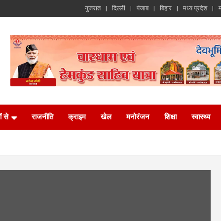
गुजरात
दिल्ली
पंजाब
बिहार
मध्य प्रदेश
म
ं से
राजनीति
क्राइम
खेल
मनोरंजन
शिक्षा
स्वास्थ्य