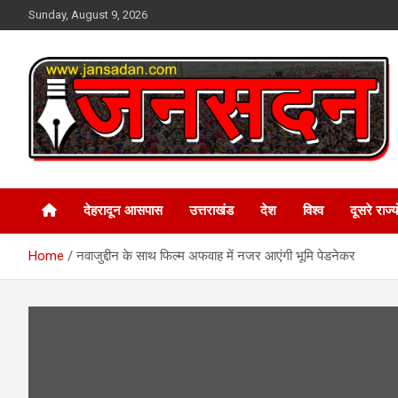
Skip
Sunday, August 9, 2026
to
content
www.jansadan.com
Jan Sadan
देहरादून आसपास
उत्तराखंड
देश
विश्व
दूसरे राज्यो
Home
नवाजुद्दीन के साथ फिल्म अफवाह में नजर आएंगी भूमि पेडनेकर