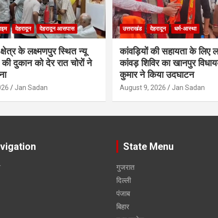
ाइम
देहरादून
देहरादून आसपास
उत्तराखंड
देहरादून
धर्म-आस्था
ेत्र के लक्ष्मणपुर स्थित न्यू
कांवड़ियों की सहायता के लिए 
स की दुकान को देर रात चोरों ने
कांवड़ शिविर का खानपुर विधा
ना
कुमार ने किया उदघाटन
026
Jan Sadan
August 9, 2026
Jan Sadan
vigation
State Menu
स
गुजरात
दिल्ली
पंजाब
बिहार