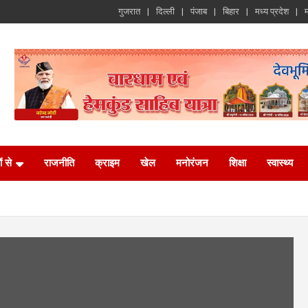
गुजरात
दिल्ली
पंजाब
बिहार
मध्य प्रदेश
म
ं से
राजनीति
क्राइम
खेल
मनोरंजन
शिक्षा
स्वास्थ्य