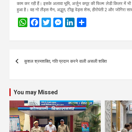
काम कर रही हैं। इसके अलावा भूमि, अर्जुन कपूर की फिल्म लेडी किलर में भी
हुआ है। वह नो लैंड्स मैन, अद्भुत, टीकू वेड्स शेरू, हीरोपंती 2 और जोगिरा सारा
W
F
T
M
Li
S
h
a
wi
es
n
h
at
ce
tt
se
ke
ar
s
b
er
n
dI
e
Post
A
o
g
n
कुशल श्रमशक्ति, गति प्रदान करने वाली असली शक्ति
navigation
p
o
er
p
k
You may Missed