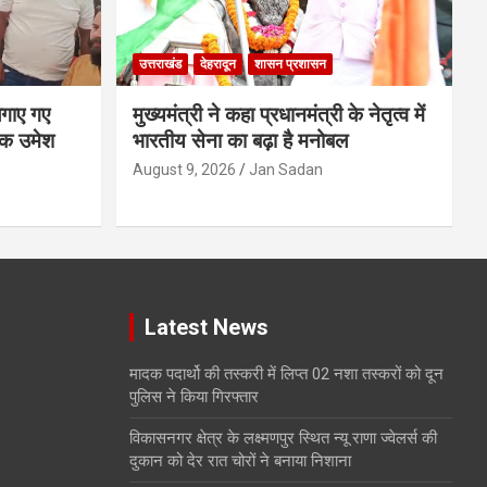
उत्तराखंड
देहरादून
शासन प्रशासन
लगाए गए
मुख्यमंत्री ने कहा प्रधानमंत्री के नेतृत्व में
यक उमेश
भारतीय सेना का बढ़ा है मनोबल
August 9, 2026
Jan Sadan
Latest News
मादक पदार्थो की तस्करी में लिप्त 02 नशा तस्करों को दून
पुलिस ने किया गिरफ्तार
विकासनगर क्षेत्र के लक्ष्मणपुर स्थित न्यू राणा ज्वेलर्स की
दुकान को देर रात चोरों ने बनाया निशाना