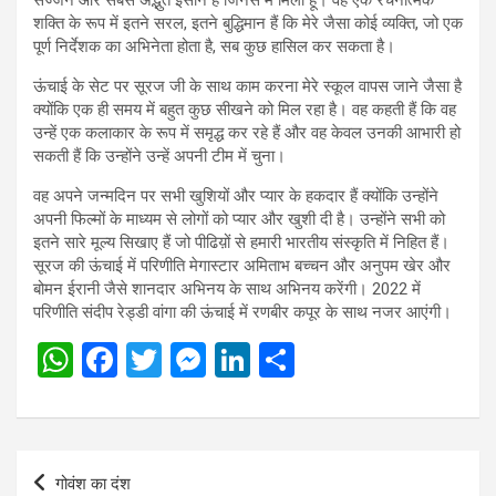
शक्ति के रूप में इतने सरल, इतने बुद्धिमान हैं कि मेरे जैसा कोई व्यक्ति, जो एक
पूर्ण निर्देशक का अभिनेता होता है, सब कुछ हासिल कर सकता है।
ऊंचाई के सेट पर सूरज जी के साथ काम करना मेरे स्कूल वापस जाने जैसा है
क्योंकि एक ही समय में बहुत कुछ सीखने को मिल रहा है। वह कहती हैं कि वह
उन्हें एक कलाकार के रूप में समृद्ध कर रहे हैं और वह केवल उनकी आभारी हो
सकती हैं कि उन्होंने उन्हें अपनी टीम में चुना।
वह अपने जन्मदिन पर सभी खुशियों और प्यार के हकदार हैं क्योंकि उन्होंने
अपनी फिल्मों के माध्यम से लोगों को प्यार और खुशी दी है। उन्होंने सभी को
इतने सारे मूल्य सिखाए हैं जो पीढिय़ों से हमारी भारतीय संस्कृति में निहित हैं।
सूरज की ऊंचाई में परिणीति मेगास्टार अमिताभ बच्चन और अनुपम खेर और
बोमन ईरानी जैसे शानदार अभिनय के साथ अभिनय करेंगी। 2022 में
परिणीति संदीप रेड्डी वांगा की ऊंचाई में रणबीर कपूर के साथ नजर आएंगी।
W
F
T
M
Li
S
h
a
wi
es
n
h
at
ce
tt
se
ke
ar
s
b
er
n
dI
e
Post
गोवंश का दंश