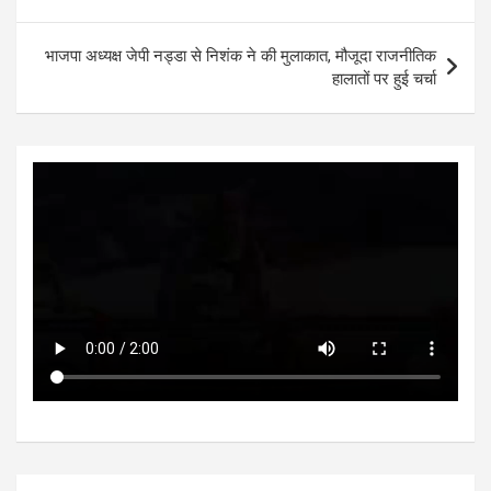
A
o
g
n
navigation
p
o
er
भाजपा अध्यक्ष जेपी नड्डा से निशंक ने की मुलाकात, मौजूदा राजनीतिक
p
k
हालातों पर हुई चर्चा