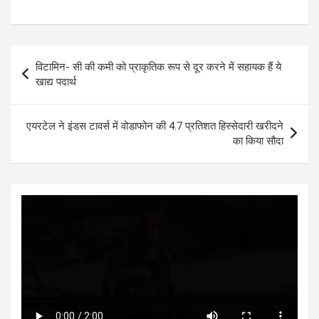
h
a
wi
es
n
h
at
ce
tt
se
ke
ar
s
b
er
n
dI
e
Post
विटामिन- सी की कमी को प्राकृतिक रूप से दूर करने में सहायक हैं ये
A
o
g
n
navigation
खाद्य पदार्थ
p
o
er
p
k
एयरटेल ने इंडस टावर्स में वोडाफोन की 4.7 प्रतिशत हिस्सेदारी खरीदने
का किया सौदा