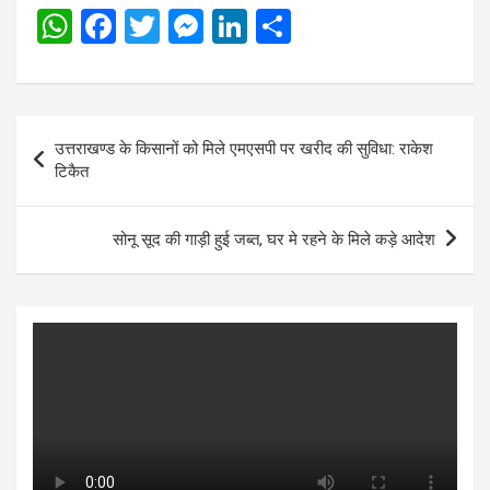
W
F
T
M
Li
S
h
a
wi
es
n
h
at
ce
tt
se
ke
ar
s
b
er
n
dI
e
Post
उत्तराखण्ड के किसानों को मिले एमएसपी पर खरीद की सुविधा: राकेश
A
o
g
n
navigation
टिकैत
p
o
er
p
k
सोनू सूद की गाड़ी हुई जब्त, घर मे रहने के मिले कड़े आदेश