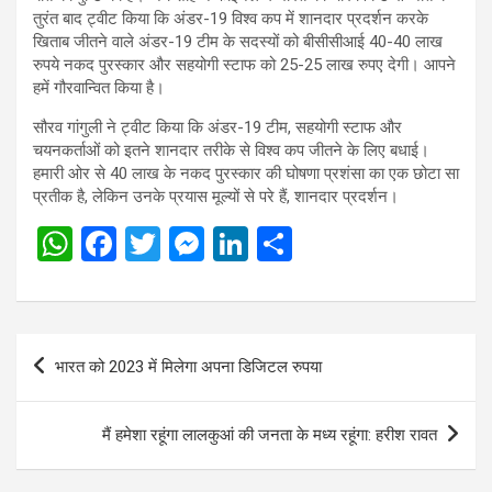
तुरंत बाद ट्वीट किया कि अंडर-19 विश्व कप में शानदार प्रदर्शन करके
खिताब जीतने वाले अंडर-19 टीम के सदस्यों को बीसीसीआई 40-40 लाख
रुपये नकद पुरस्कार और सहयोगी स्टाफ को 25-25 लाख रुपए देगी। आपने
हमें गौरवान्वित किया है।
सौरव गांगुली ने ट्वीट किया कि अंडर-19 टीम, सहयोगी स्टाफ और
चयनकर्ताओं को इतने शानदार तरीके से विश्व कप जीतने के लिए बधाई।
हमारी ओर से 40 लाख के नकद पुरस्कार की घोषणा प्रशंसा का एक छोटा सा
प्रतीक है, लेकिन उनके प्रयास मूल्यों से परे हैं, शानदार प्रदर्शन।
W
F
T
M
Li
S
h
a
wi
es
n
h
at
ce
tt
se
ke
ar
s
b
er
n
dI
e
Post
भारत को 2023 में मिलेगा अपना डिजिटल रुपया
A
o
g
n
navigation
p
o
er
मैं हमेशा रहूंगा लालकुआं की जनता के मध्य रहूंगा: हरीश रावत
p
k