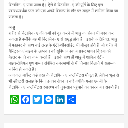
विटामिन- ए पाया जाता है। ऐसे में विटामिन- ए की पूर्ति के लिए इस
स्वास्थ्यवर्धक फल को एक अच्छे विकल्प के तौर पर डाइट में शामिल किया जा
सकता है।
आड़ू
शरीर से विटामिन- ए की कमी को दूर करने में आड़ू का सेवन भी मदद कर
सकता है क्योंकि यह भी विटामिन- ए से समृद्ध होता है। इसके अतिरिक्त, आड़ू
में फाइबर के साथ कई तरह के एंटी-ऑक्सीडेंट भी मौजूद होते हैं, जो शरीर में
गैस्ट्रिक एंजाइम के उत्पादन को सुविधाजनक बनाकर पाचन क्रिया को
बेहतर बनाने का काम करते हैं। इसके साथ ही आड़ू में शामिल एंटी-
माइक्रोबियल गुण पाचन संबंधित समस्याओं से भी निजात दिलाने में सहायक
साबित हो सकते हैं।
आजकल मार्केट कई तरह के विटामिन- ए सप्लीमेंट्स मौजूद हैं, लेकिन भूल से
भी डॉक्टरी सलाह के बिना उनका सेवन न करें क्योंकि गलत एमजी के
विटामिन- ए सप्लीमेंट्स स्वास्थ्य को नुकसान पहुंचाने का कारण बन सकते हैं।
W
F
T
M
Li
S
h
a
wi
es
n
h
at
ce
tt
se
ke
ar
s
b
er
n
dI
e
Post