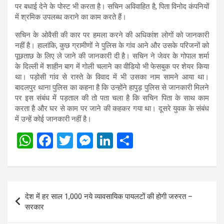
पर बधाई देने के पोस्ट भी करता है। सचिन अविवाहित है, पिता विनोद कंपनियों
में श्रमिक उपलब्ध कराने का काम करते हैं।
सचिन के ओवैसी की कार पर हमला करने की अधिकांश लोगों को जानकारी
नहीं है। हालांकि, कुछ ग्रामीणों ने पुलिस के गांव आने और उसके परिजनों को
पूछताछ के लिए ले जाने की जानकारी दी है। सचिन ने जेवर के गोपाल शर्मा
के दिल्ली में शाहीन बाग में गोली चलाने का वीडियो भी फेसबुक पर शेयर किया
था। पड़ोसी गांव से रास्ते के विवाद में भी उसका नाम सामने आया था।
बादलपुर थाना पुलिस का कहना है कि उन्होंने हापुड़ पुलिस से जानकारी मिलने
पर इस संबंध में पड़ताल की तो पता चला है कि सचिन पिता के साथ काम
करता है और घर से काम पर जाने की कहकर गया था। दूसरे युवक के संबंध
में उन्हें कोई जानकारी नहीं है।
W
F
T
M
Li
S
h
a
wi
es
n
h
at
ce
tt
se
ke
ar
s
b
er
n
dI
e
Post
देश में हर साल 1,000 नये व्यावसायिक पायलटों की होगी जरुरत –
A
o
g
n
navigation
सरकार
p
o
er