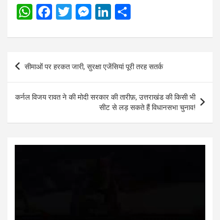
W
F
T
M
Li
S
h
a
wi
es
n
h
at
ce
tt
se
ke
ar
s
b
er
n
dI
e
Post
सीमाओं पर हरकत जारी, सुरक्षा एजेंसियां पूरी तरह सतर्क
A
o
g
n
navigation
p
o
er
कर्नल विजय रावत ने की मोदी सरकार की तारीफ़, उत्तराखंड की किसी भी
p
k
सीट से लड़ सकते हैं विधानसभा चुनाव!