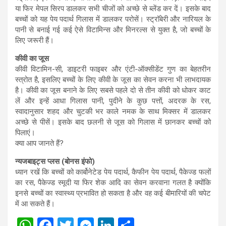
या फिर मेपल सिरप डालकर सभी चीजों को अच्छे से ब्लेंड कर दें। इसके बाद
बच्चों को यह पेय पदार्थ गिलास में डालकर परोसें। स्ट्रॉबेरी और नारियल के
पानी से बनाई गई कई ऐसे विटामिन्स और मिनरल्स से युक्त है, जो बच्चों के
लिए जरूरी हैं।
कीवी का जूस
कीवी विटामिन-सी, डाइटरी फाइबर और एंटी-ऑक्सीडेंट गुण का बेहतरीन
स्त्रोत है, इसलिए बच्चों के लिए कीवी के जूस का सेवन करना भी लाभदायक
है। कीवी का जूस बनाने के लिए सबसे पहले दो से तीन कीवी को धोकर काट
लें और इन्हें आधा गिलास पानी, पुदीने के कुछ पत्तों, अदरक के रस,
स्वादानुसार शहद और चुटकी भर काले नमक के साथ मिक्सर में डालकर
अच्छे से पीसें। इसके बाद छलनी से जूस को गिलास में छानकर बच्चों को
पिलाएं।
क्या आप जानते हैं?
न्यजबाइट्स प्लस (बोनस इंफो)
ध्यान रखें कि बच्चों को कार्बोनेटेड पेय पदार्थ, कैफीन पेय पदार्थ, पैकेज्ड फलों
का रस, पैकेज्ड स्मूदी या फिर शेक आदि का सेवन करवाना गलत है क्योंकि
इनसे बच्चों का स्वास्थ्य प्रभावित हो सकता है और वह कई बीमारियों की चपेट
में आ सकते हैं।
W
F
T
M
Li
S