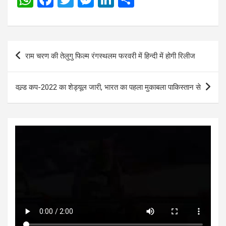
h
a
wi
es
n
h
at
ce
tt
se
ke
ar
s
b
er
n
dI
e
Post
राम चरण की तेलुगु फिल्म रंगस्थलम फरवरी में हिन्दी में होगी रिलीज
A
o
g
n
navigation
p
o
er
वल्र्ड कप-2022 का शेड्यूल जारी, भारत का पहला मुकाबला पाकिस्तान से
p
k