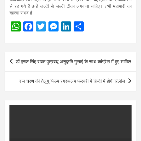
से रह गये हैं उन्हें जल्दी से जल्दी टीका लगवाना चाहिए। तभी महामारी का
खात्मा संभव है।
W
F
T
M
Li
S
h
a
wi
es
n
h
at
ce
tt
se
ke
ar
s
b
er
n
dI
e
Post
डॉ हरक सिंह रावत पुत्रवधू अनुकृति गुसाईं के साथ कांग्रेस में हुए शामिल
A
o
g
n
navigation
p
o
er
राम चरण की तेलुगु फिल्म रंगस्थलम फरवरी में हिन्दी में होगी रिलीज
p
k