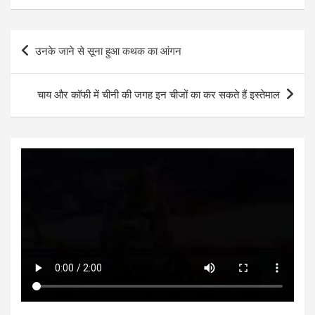
at
ce
tt
se
ke
ar
s
b
er
n
dI
e
Post
उनके जाने से सूना हुआ कथक का आंगन
A
o
g
n
navigation
p
o
er
चाय और कॉफी में चीनी की जगह इन चीजों का कर सकते हैं इस्तेमाल
p
k