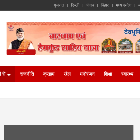
गुजरात
दिल्ली
पंजाब
बिहार
मध्य प्रदेश
म
ं से
राजनीति
क्राइम
खेल
मनोरंजन
शिक्षा
स्वास्थ्य