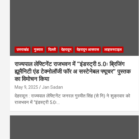
उत्तराखंड
गुजरात
दिल्ली
देहरादून
देहरादून आसपास
लाइफस्टाइल
राज्यपाल लेफ्टिनेंट राजभवन में ‘‘इंडस्ट्री 5.0ः ब्रिजिंग
ह्यूमैनिटी एंड टेक्नोलॉजी फॉर अ सस्टेनेबल फ्यूचर’’ पुस्तक
का विमोचन किया
May 9, 2025
Jan Sadan
देहरादून : राज्यपाल लेफ्टिनेंट जनरल गुरमीत सिंह (से नि) ने शुक्रवार को
राजभवन में ‘‘इंडस्ट्री 5.0ः…