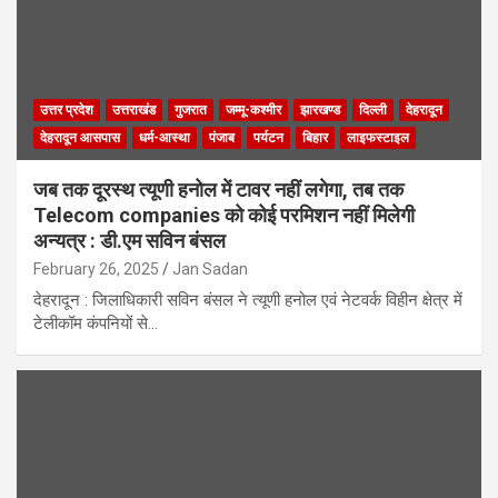
उत्तर प्रदेश
उत्तराखंड
गुजरात
जम्मू-कश्मीर
झारखण्ड
दिल्ली
देहरादून
देहरादून आसपास
धर्म-आस्था
पंजाब
पर्यटन
बिहार
लाइफस्टाइल
जब तक दूरस्थ त्यूणी हनोल में टावर नहीं लगेगा, तब तक
Telecom companies को कोई परमिशन नहीं मिलेगी
अन्यत्र : डी.एम सविन बंसल
February 26, 2025
Jan Sadan
देहरादून : जिलाधिकारी सविन बंसल ने त्यूणी हनोल एवं नेटवर्क विहीन क्षेत्र में
टेलीकॉम कंपनियों से…