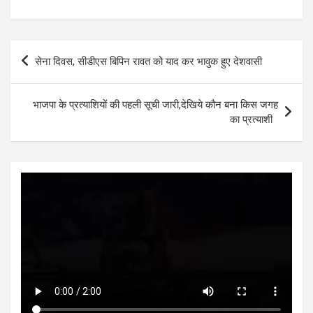
h
a
wi
es
n
h
at
ce
tt
se
ke
ar
s
b
er
n
dI
e
Post
सेना दिवस, सीडीएस बिपिन रावत को याद कर भावुक हुए देशवासी
A
o
g
n
navigation
p
o
er
भाजपा के प्रत्याशियों की पहली सूची जारी,देखिये कौन बना किस जगह
p
k
का प्रत्याशी