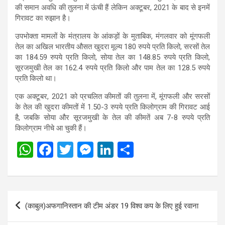
की समान अवधि की तुलना में ऊंची हैं लेकिन अक्टूबर, 2021 के बाद से इनमें
गिरावट का रुझान है।
उपभोक्ता मामलों के मंत्रालय के आंकड़ों के मुताबिक, मंगलवार को मूंगफली
तेल का अखिल भारतीय औसत खुदरा मूल्य 180 रुपये प्रति किलो, सरसों तेल
का 184.59 रुपये प्रति किलो, सोया तेल का 148.85 रुपये प्रति किलो,
सूरजमुखी तेल का 162.4 रुपये प्रति किलो और पाम तेल का 128.5 रुपये
प्रति किलो था।
एक अक्टूबर, 2021 को प्रचलित कीमतों की तुलना में, मूंगफली और सरसों
के तेल की खुदरा कीमतों में 1.50-3 रुपये प्रति किलोग्राम की गिरावट आई
है, जबकि सोया और सूरजमुखी के तेल की कीमतें अब 7-8 रुपये प्रति
किलोग्राम नीचे आ चुकी हैं।
W
F
T
M
Li
S
h
a
wi
es
n
h
at
ce
tt
se
ke
ar
s
b
er
n
dI
e
Post
(काबुल)अफगानिस्तान की टीम अंडर 19 विश्व कप के लिए हुई रवाना
A
o
g
n
navigation