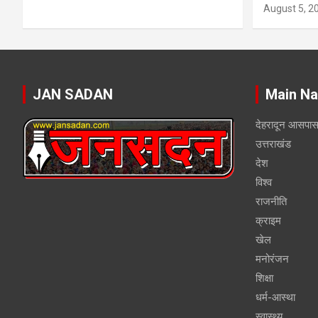
August 5, 2
JAN SADAN
Main Na
देहरादून आसपा
उत्तराखंड
देश
विश्व
राजनीति
क्राइम
खेल
मनोरंजन
शिक्षा
धर्म-आस्था
स्वास्थ्य