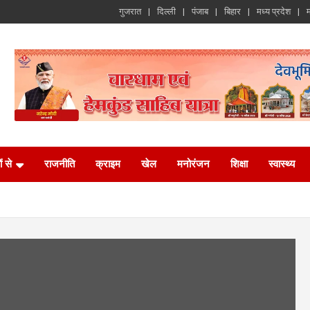
गुजरात
दिल्ली
पंजाब
बिहार
मध्य प्रदेश
म
ं से
राजनीति
क्राइम
खेल
मनोरंजन
शिक्षा
स्वास्थ्य