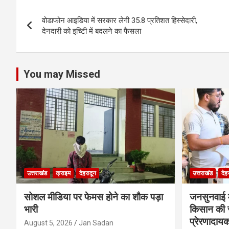
s
b
er
n
dI
e
Post
A
o
g
n
वोडाफोन आइडिया में सरकार लेगी 35.8 प्रतिशत हिस्सेदारी,
navigation
p
o
er
देनदारी को इच्टिी में बदलने का फैसला
p
k
You may Missed
उत्तराखंड
क्राइम
देहरादून
उत्तराखंड
देह
सोशल मीडिया पर फेमस होने का शौक पड़ा
जनसुनवाई मे
भारी
किसान की 
प्रेरणादाय
August 5, 2026
Jan Sadan