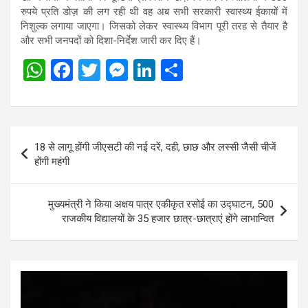
रुपये प्रति डोज़ की लग रही थी वह अब सभी सरकारी स्वास्थ्य ईकायों में
निशुल्क लगाया जाएगा। जिसको लेकर स्वास्थ्य विभाग पूरी तरह से तैयार है
और सभी जनपदों को दिशा-निर्देश जारी कर दिए हैं।
W
F
T
M
Li
S
h
a
wi
es
n
h
at
ce
tt
se
ke
ar
s
b
er
n
dI
e
Post
18 से लागू होंगी जीएसटी की नई दरें, दही, छाछ और लस्सी जैसी चीजें
A
o
g
n
navigation
होंगी महंगी
p
o
er
p
k
मुख्यमंत्री ने किया अक्षय पात्र एकीकृत रसोई का उद्घाटन, 500
राजकीय विद्यालयों के 35 हजार छात्र-छात्राएं होंगे लाभान्वित