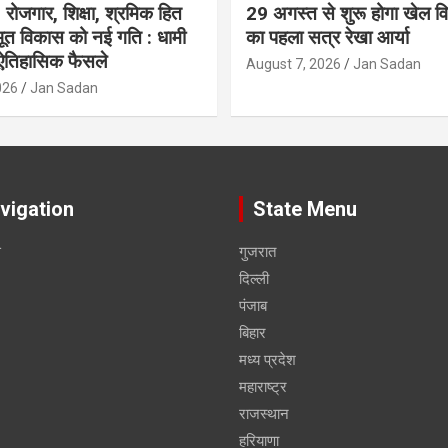
रोजगार, शिक्षा, श्रमिक हित
29 अगस्त से शुरू होगा खेल विश
त विकास को नई गति : धामी
का पहला सत्र रेखा आर्या
 ऐतिहासिक फैसले
August 7, 2026
Jan Sadan
026
Jan Sadan
vigation
State Menu
स
गुजरात
दिल्ली
पंजाब
बिहार
मध्य प्रदेश
महाराष्ट्र
राजस्थान
हरियाणा