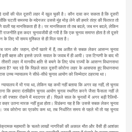
ड़े दावों की पोल दूसरी लहर में खुल चुकी है। कौन दावा कर सकता है कि दूसरी
्योंकि घटती समस्या के मद्देनजर उससे मुंह मोड़ लेने की हमारे तंत्र की फितरत तो
ोदने वाली यह मानसिकता ही है। पर मानसिकता तो तब बदले, जब मन बदले, लेकिन
 राजनीति इस कदर चुनावजीवी हो गयी है कि एक चुनाव समाप्त होता है तो दूसरे
ासन के लिए भी समय मुश्किल से ही मिल पाता है।
ि जब जान और जहान, दोनों खतरे में हैं, तब अतीत से सबक लेकर आसन्न चुनाव
 भी इसी बहस और इससे उपजे सवाल के जवाब में ही आयी। उस टिप्पणी के बाद भी
सरी लहर में मानवीय क्षति से बचने के लिए पांच राज्यों के आसन्न विधानसभा
ा है? याद रहे कि पिछले साल दूसरी कोरोना लहर के आसपास हुए विधानसभा
स उच्च न्यायालय ने सीधे-सीधे चुनाव आयोग को जिम्मेदार ठहराया था।
्च न्यायालय में भी गया था, लेकिन यह कभी नहीं बताया कि अगर वह नहीं, तो चुनाव
माना कि हमारा दंतविहीन चुनाव आयोग चुनाव स्थगित करने जैसा फैसला नहीं ले
ी रफ्तार रोकने में मददगार हों। पिछले साल के चुनावों में अगर बड़ी रैलियों-
र का कहर उतना मारक नहीं हुआ होता। विडंबना यह है कि उससे सबक लेकर चुनाव
। जब कोरोना का प्रकोप कम था, तब निर्धारित समय से पहले भी तो यह चुनाव
एक संक्रामक महामारी के चलते लाखों नागरिकों की अकाल मौत और वैसी ही आशंका