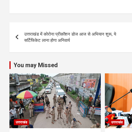
h
a
wi
es
n
h
at
ce
tt
se
ke
ar
s
b
er
n
dI
e
Post
A
o
g
n
उत्तराखंड में कोरोना प्रीकॉशन डोज आज से अभियान शुरू, ये
navigation
p
o
er
सर्टिफिकेट लाना होगा अनिवार्य
p
k
You may Missed
उत्तराखंड
उत्तराखंड