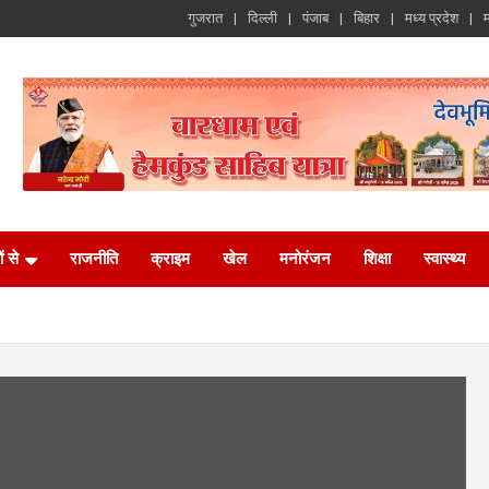
गुजरात
दिल्ली
पंजाब
बिहार
मध्य प्रदेश
म
ं से
राजनीति
क्राइम
खेल
मनोरंजन
शिक्षा
स्वास्थ्य