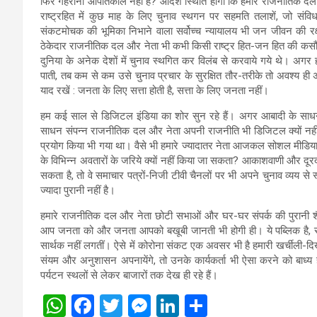
फिर गहराना आपातकाल नहीं है? आदर्श स्थिति होगी कि हमारे राजनीतिक दल-
राष्ट्रहित में कुछ माह के लिए चुनाव स्थगन पर सहमति तलाशें, जो संव
संकटमोचक की भूमिका निभाने वाला सर्वोच्च न्यायालय भी जन जीवन की रक्ष
ठेकेदार राजनीतिक दल और नेता भी कभी किसी राष्ट्र हित-जन हित की कसौट
दुनिया के अनेक देशों में चुनाव स्थगित कर विलंब से करवाये गये थे। अगर ह
पाती, तब कम से कम उसे चुनाव प्रचार के सुरक्षित तौर-तरीके तो अवश्य ही अ
याद रखें : जनता के लिए सत्ता होती है, सत्ता के लिए जनता नहीं।
हम कई साल से डिजिटल इंडिया का शोर सुन रहे हैं। अगर आबादी के साधन वि
साधन संपन्न राजनीतिक दल और नेता अपनी राजनीति भी डिजिटल क्यों नहीं क
प्रयोग किया भी गया था। वैसे भी हमारे ज्यादातर नेता आजकल सोशल मीडिया 
के विभिन्न अवतारों के जरिये क्यों नहीं किया जा सकता? आकाशवाणी और द
सकता है, तो वे समाचार पत्रों-निजी टीवी चैनलों पर भी अपने चुनाव व्यय से
ज्यादा पुरानी नहीं है।
हमारे राजनीतिक दल और नेता छोटी सभाओं और घर-घर संपर्क की पुरानी शै
आप जनता को और जनता आपको बखूबी जानती भी होगी ही। ये पब्लिक है, सब ज
सार्थक नहीं लगतीं। ऐसे में कोरोना संकट एक अवसर भी है हमारी खर्चीली
संयम और अनुशासन अपनायेंगे, तो उनके कार्यकर्ता भी ऐसा करने को बाध्य
पर्यटन स्थलों से लेकर बाजारों तक देख ही रहे हैं।
W
F
T
M
Li
S