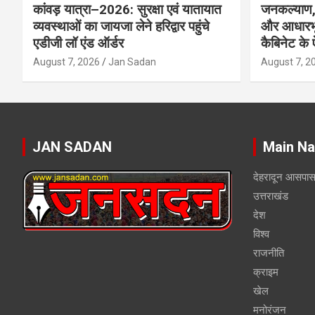
कांवड़ यात्रा–2026: सुरक्षा एवं यातायात
जनकल्याण, 
व्यवस्थाओं का जायजा लेने हरिद्वार पहुंचे
और आधारभू
एडीजी लॉ एंड ऑर्डर
कैबिनेट के
August 7, 2026
Jan Sadan
August 7, 2
JAN SADAN
Main Na
देहरादून आसपा
उत्तराखंड
देश
विश्व
राजनीति
क्राइम
खेल
मनोरंजन