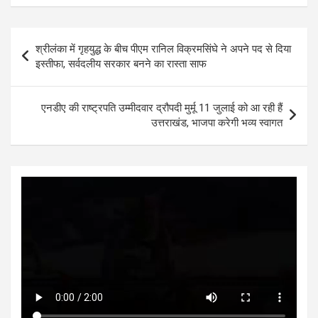
at
ce
tt
se
ke
ar
s
b
er
n
dI
e
Post
श्रीलंका में गृहयुद्ध के बीच पीएम रानिल विक्रमसिंघे ने अपने पद से दिया
A
o
g
n
navigation
इस्तीफा, सर्वदलीय सरकार बनने का रास्ता साफ
p
o
er
p
k
एनडीए की राष्ट्रपति उम्मीदवार द्रौपदी मुर्मू 11 जुलाई को आ रही हैं
उत्तराखंड, भाजपा करेगी भव्य स्वागत