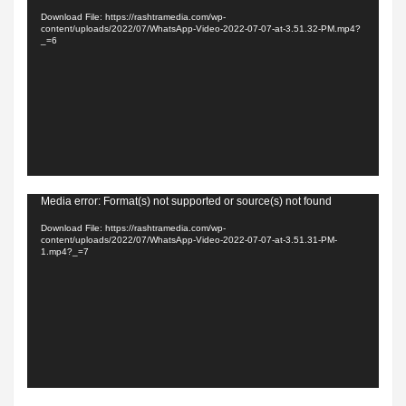
Player
Download File: https://rashtramedia.com/wp-
content/uploads/2022/07/WhatsApp-Video-2022-07-07-at-3.51.32-PM.mp4?
_=6
Video
Media error: Format(s) not supported or source(s) not found
Player
Download File: https://rashtramedia.com/wp-
content/uploads/2022/07/WhatsApp-Video-2022-07-07-at-3.51.31-PM-
1.mp4?_=7