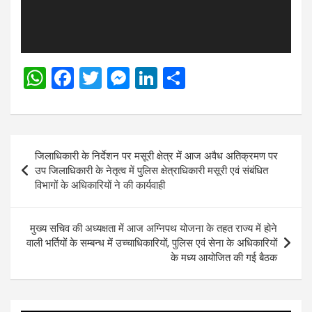
W
F
T
M
Li
S
h
a
wi
es
n
h
at
ce
tt
se
ke
ar
s
b
er
n
dI
e
Post
जिलाधिकारी के निर्देशन पर मसूरी क्षेत्र में आज अवैध अतिक्रमण पर
A
o
g
n
navigation
उप जिलाधिकारी के नेतृत्व में पुलिस क्षेत्राधिकारी मसूरी एवं संबंधित
p
o
er
विभागों के अधिकारियों ने की कार्यवाही
p
k
मुख्य सचिव की अध्यक्षता में आज अग्निपथ योजना के तहत राज्य में होने
वाली भर्तियों के सम्बन्ध में उच्चाधिकारियों, पुलिस एवं सेना के अधिकारियों
के मध्य आयोजित की गई बैठक