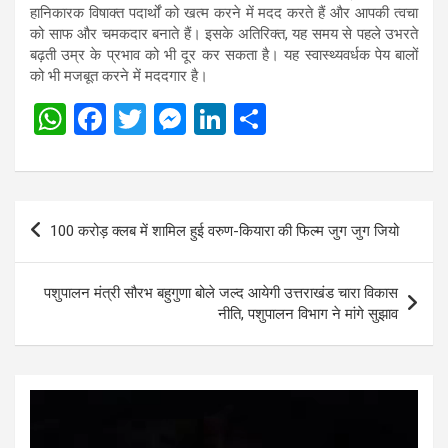
हानिकारक विषाक्त पदार्थों को खत्म करने में मदद करते हैं और आपकी त्वचा
को साफ और चमकदार बनाते हैं। इसके अतिरिक्त, यह समय से पहले उभरते
बढ़ती उम्र के प्रभाव को भी दूर कर सकता है। यह स्वास्थ्यवर्धक पेय बालों
को भी मजबूत करने में मददगार है।
W
F
T
M
Li
S
h
a
wi
es
n
h
at
ce
tt
se
ke
ar
s
b
er
n
dI
e
Post
100 करोड़ क्लब में शामिल हुई वरुण-कियारा की फिल्म जुग जुग जियो
A
o
g
n
navigation
p
o
er
पशुपालन मंत्री सौरभ बहुगुणा बोले जल्द आयेगी उत्तराखंड चारा विकास
p
k
नीति, पशुपालन विभाग ने मांगे सुझाव