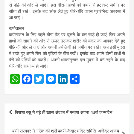
से पीछे की ओर ले जाएं। इस दौरान हाथों को कमर से हटाकर जमीन पर
सीधा ही रखें। इसके बाद सांस लेते हुए धीरे-धीरे वापस प्रारंभिक अवस्था में
आ जाएं।
कपोतासन
कपोतासन के लिए पहले योगा मैट पर घुटने के बल खड़े हो जाएं, फिर अपने
हाथों को सामने की ओर से ऊपर उठाकर शरीर को वक्र का आकार देते हुए
पीछे की ओर ले जाएं और अपनी हथेलियों को जमीन पर रखें। अब इसी मुद्रा
में रहते हुए अपने सिर को एडियों के बीच रखें। इसके बाद अपने दोनों हाथों से
पैरों की एडियों को पकड़ें। अपनी क्षमतानुसार इस मुद्रा में बने रहने के बाद
धीरे-धीरे सामान्य हो जाएं।
W
F
T
M
Li
S
h
a
wi
es
n
h
at
ce
tt
se
ke
ar
s
b
er
n
dI
e
Post
बिपाशा बसु ने बड़े ही खास अंदाज में मनाया अपना 43वां जन्मदिन
A
o
g
n
navigation
p
o
er
धामी सरकार ने गठित की श्री बदरी-केदार मंदिर समिति, अजेंद्र अजय