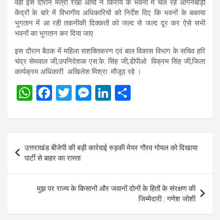
वही इस दौरान मंत्री रेखा आर्या ने किराये के भवनों में चल रहे आंगनबाड़ी
केंद्रों के बारे में विभागीय अधिकारियों को निर्देश दिए कि भवनों के बकाया
भुगतान में आ रही तकनीकी दिक्कतों को जल्द से जल्द दूर कर ऐसे सभी
भवनों का भुगतान कर दिया जाए
इस दौरान बैठक में महिला सशक्तिकरण एवं बाल विकास विभाग के सचिव हरि
चंद्र सेमवाल जी,उपनिदेशक एस.के. सिंह जी,डीपीओ विक्रम सिंह जी,जिला
कार्यक्रम अधिकारी अखिलेश मिश्रा मौजूद रहे ।
W
F
T
M
Li
S
h
a
wi
es
n
h
at
ce
tt
se
ke
ar
s
b
er
n
dI
e
Post
उत्तराखंड बीजेपी की बड़ी कार्रवाई रुड़की मेयर गौरव गोयल को दिखाया
A
o
g
n
navigation
पार्टी से बाहर का रास्ता
p
o
er
p
k
मुझ पर राज्य के किसानों और जवानों दोनों के हितों के संरक्षण की
जिम्मेदारी : गणेश जोशी